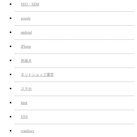
SEO・SEM
google
android
iPhone
息抜き
ネットショップ運営
スマホ
html
SNS
windows