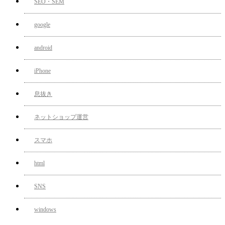
SEO・SEM
google
android
iPhone
息抜き
ネットショップ運営
スマホ
html
SNS
windows