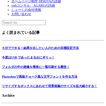
ホームページ制作 DEKITAの詳細
webコンサル AGARUの詳細
しょーじの会社情報
お問い合わせ
よく読まれている記事
５分でできる！結果を出したい人のための目標設定方法
今度はUSB であったまるおにぎりっ！
フォルダの中の画像を簡単に一覧印刷する裏技！
Photoshopで黒板チョーク風な文字フォントを作る方法
リサイズするボックスにあわせて背景画像のサイズを拡大縮小する！
Archive