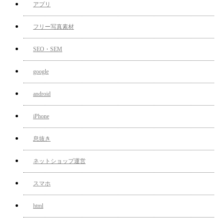
アプリ
フリー写真素材
SEO・SEM
google
android
iPhone
息抜き
ネットショップ運営
スマホ
html