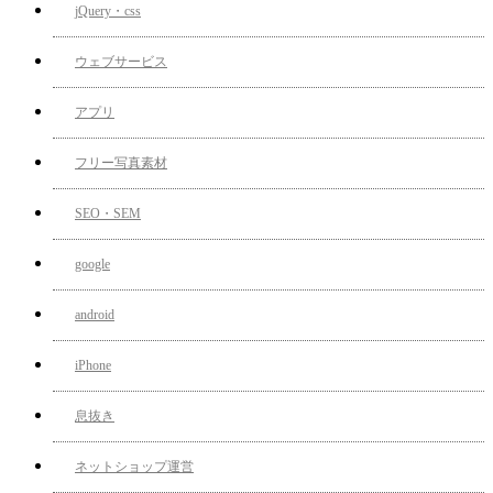
jQuery・css
ウェブサービス
アプリ
フリー写真素材
SEO・SEM
google
android
iPhone
息抜き
ネットショップ運営