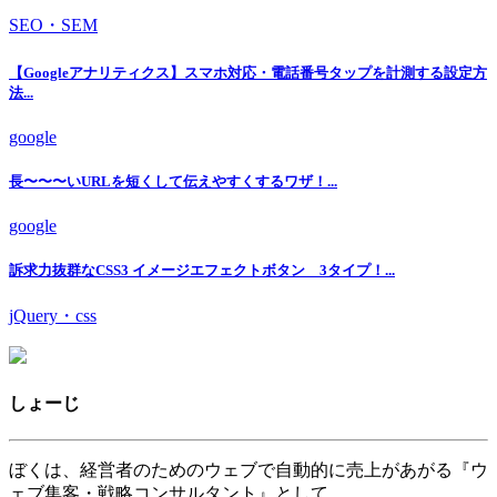
SEO・SEM
【Googleアナリティクス】スマホ対応・電話番号タップを計測する設定方
法...
google
長〜〜〜いURLを短くして伝えやすくするワザ！...
google
訴求力抜群なCSS3 イメージエフェクトボタン 3タイプ！...
jQuery・css
しょーじ
ぼくは、経営者のためのウェブで自動的に売上があがる『ウ
ェブ集客・戦略コンサルタント』として