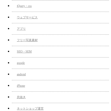
jQuery・css
ウェブサービス
アプリ
フリー写真素材
SEO・SEM
google
android
iPhone
息抜き
ネットショップ運営