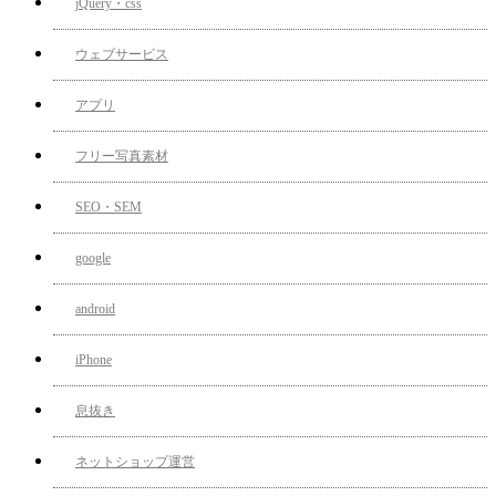
jQuery・css
ウェブサービス
アプリ
フリー写真素材
SEO・SEM
google
android
iPhone
息抜き
ネットショップ運営