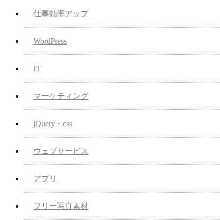
仕事効率アップ
WordPress
IT
マーケティング
jQuery・css
ウェブサービス
アプリ
フリー写真素材